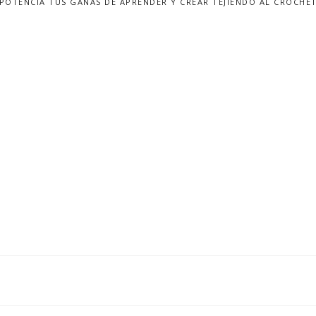
POTENCIA TUS GANAS DE APRENDER Y CREAR TEJIENDO AL CROCHE