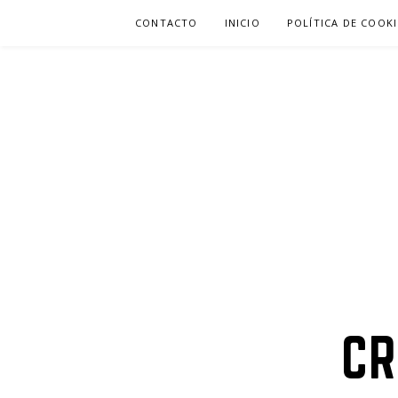
Ir
CONTACTO
INICIO
POLÍTICA DE COOKI
al
contenido
CR