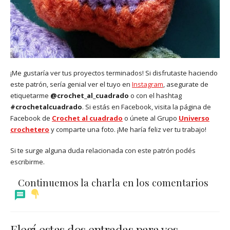
¡Me gustaría ver tus proyectos terminados! Si disfrutaste haciendo
este patrón, sería genial ver el tuyo en
Instagram
, asegurate de
etiquetarme
@crochet_al_cuadrado
o con el hashtag
#crochetalcuadrado
. Si estás en Facebook, visita la página de
Facebook de
Crochet al cuadrado
o únete al Grupo
Universo
crochetero
y comparte una foto. ¡Me haría feliz ver tu trabajo!
Si te surge alguna duda relacionada con este patrón podés
escribirme.
Continuemos la charla en los
comentarios
Elegí estas dos entradas para vos