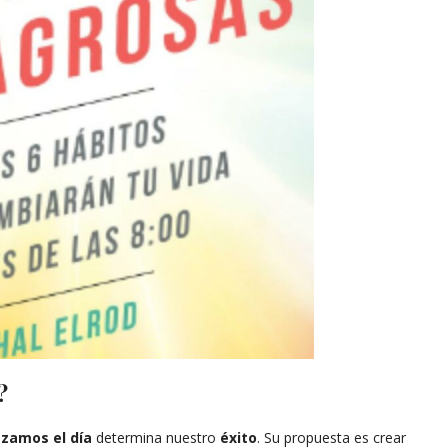
?
zamos el día
determina nuestro
éxito
. Su propuesta es crear