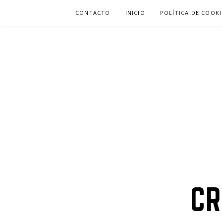
Ir
CONTACTO
INICIO
POLÍTICA DE COOKI
al
contenido
CR