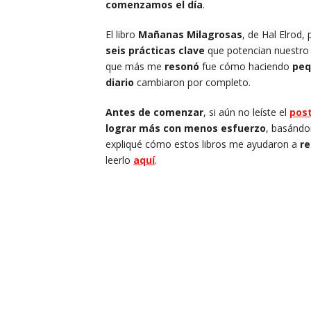
comenzamos el día
.
El libro
Mañanas Milagrosas
, de Hal Elrod
seis prácticas clave
que potencian nuestr
que más me
resonó
fue cómo haciendo
peq
diario
cambiaron por completo.
Antes de comenzar
, si aún no leíste el
post
lograr más con menos esfuerzo
, basánd
expliqué cómo estos libros me ayudaron a
re
leerlo
aquí
.