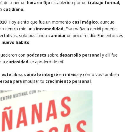
jé de tener un
horario fijo
establecido por un
trabajo formal
,
go
cotidiano
.
020
. Hoy siento que fue un momento
casi mágico
, aunque
do dentro mío una
incomodidad
. Esa mañana decidí ponerle
ectativas, solo buscando
cambiar
un poco mi día. Fue entonces
n
nuevo hábito
.
quecieron con
podcasts
sobre
desarrollo personal
y allí fue
y la
curiosidad
se apoderó de mí.
este libro
,
cómo lo integré
en mi vida y cómo vos también
erosa
para impulsar tu
crecimiento personal
.