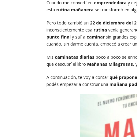
Cuando me convertí en
emprendedora
y de
esta
rutina mañanera
se transformó en al
Pero todo cambió un
22 de diciembre del 2
inconscientemente esa
rutina
venía generan
punto final
y salí a
caminar
sin grandes exp
cuando, sin darme cuenta, empecé a crear u
Mis
caminatas diarias
poco a poco se enri
que descubrí el libro
Mañanas Milagrosas
, 
A continuación, te voy a contar
qué propone 
podés empezar a construir una
mañana pod